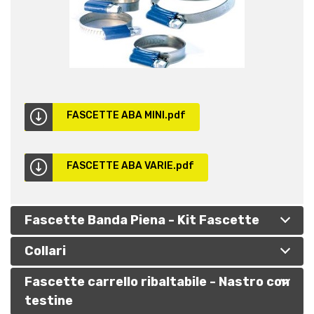
FASCETTE ABA MINI.pdf
FASCETTE ABA VARIE.pdf
Fascette Banda Piena - Kit Fascette
Collari
Caratteristiche
Queste fascette dispongono di una banda a
Fascette carrello ribaltabile - Nastro con
Caratteristiche
cremagliera stampata con bordi arrotondati che
testine
Collari a bullone stringitubo, in acciaio zincato e