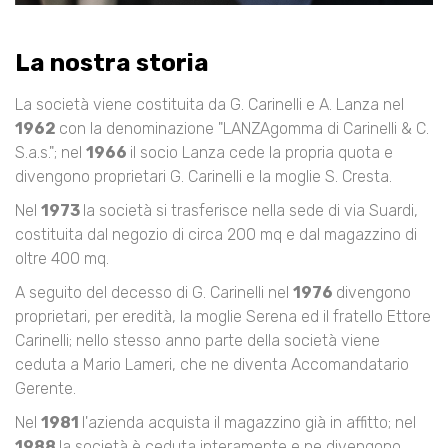
La nostra storia
La società viene costituita da G. Carinelli e A. Lanza nel
1962
con la denominazione "LANZAgomma di Carinelli & C.
S.a.s."; nel
1966
il socio Lanza cede la propria quota e
diven­gono proprietari G. Carinelli e la moglie S. Cresta.
Nel
1973
la società si trasferisce nella sede di via Suardi,
co­stituita dal negozio di circa 200 mq e dal magazzino di
oltre 400 mq.
A seguito del decesso di G. Carinelli nel
1976
divengono
proprietari, per eredità, la moglie Serena ed il fratello Ettore
Carinelli; nello stesso anno parte della società viene
ceduta a Mario Lameri, che ne diventa Accomandatario
Gerente.
Nel
1981
l'azienda acquista il magazzino già in affitto; nel
1988
la società è ceduta interamente e ne divengono