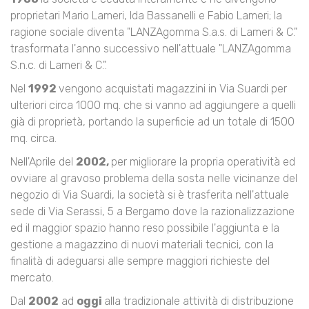
pro­prietari Mario Lameri, Ida Bassanelli e Fabio Lameri; la
ragio­ne sociale diventa "LANZAgomma S.a.s. di Lameri & C."
tra­sformata l'anno successivo nell'attuale "LANZAgomma
S.n.c. di Lameri & C.".
Nel
1992
vengono acquistati magazzini in Via Suardi per
ulteriori circa 1000 mq. che si vanno ad aggiungere a quelli
già di proprietà, portando la superficie ad un totale di 1500
mq. circa.
Nell'Aprile del
2002,
per migliorare la propria operatività ed
ovviare al gravoso problema della sosta nelle vicinanze del
negozio di Via Suardi, la società si è trasferita nell'attuale
sede di Via Serassi, 5 a Bergamo dove la razionalizzazione
ed il maggior spazio hanno reso possibile l'aggiunta e la
gestio­ne a magazzino di nuovi materiali tecnici, con la
finalità di adeguarsi alle sempre maggiori richieste del
mercato.
Dal
2002
ad
oggi
alla tradizionale attività di distribuzione