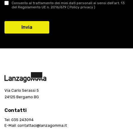
Consento al trattamento dei miei dati personali ai sensi dell’art. 13
del Regolamento UE n. 2016/679 (
Policy privacy
)
Via Carlo Serassi 5
24125 Bergamo BG
Contatti
Tel:
035 243094
E-Mail:
contattaci@lanzagomma.it